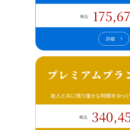
175,6
税込
詳細
プレミアムプラ
故人と共に残り僅かな時間を
ゆっ
340,4
税込