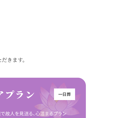
、
ただきます。
アプラン
一日葬
族で故人を
見送る、心温まるプラン