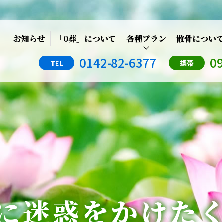
お知らせ
「0葬」について
各種プラン
散骨につい
0142-82-6377
0
TEL
携帯
シンプルプラン
ファミリアプラン
プレミアムプラン
プラチナプラン
オプション
に迷惑をかけた