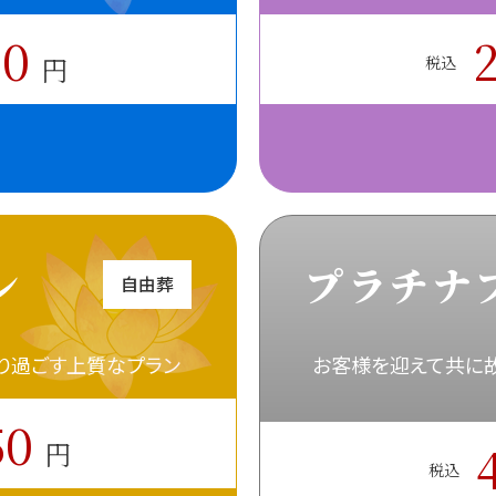
70
円
税込
ン
プラチナ
自由葬
くり過ごす上質なプラン
お客様を迎えて共に
50
円
税込