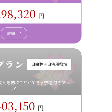
298,320
円
詳細
プラン
自由葬＋自宅用祭壇
故人を偲ぶ
ことができる祭壇付きプラ
ン
403,150
円